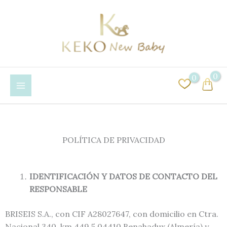
Ir
al
contenido
0
POLÍTICA DE PRIVACIDAD
IDENTIFICACIÓN Y DATOS DE CONTACTO DEL
RESPONSABLE
BRISEIS S.A., con CIF A28027647, con domicilio en Ctra.
Nacional 340, km 449,5 04410 Benahadux (Almería) y