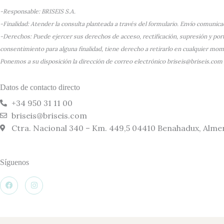
-Responsable: BRISEIS S.A.
-Finalidad: Atender la consulta planteada a través del formulario. Envío comunic
-Derechos: Puede ejercer sus derechos de acceso, rectificación, supresión y porta
consentimiento para alguna finalidad, tiene derecho a retirarlo en cualquier mo
Ponemos a su disposición la dirección de correo electrónico briseis@briseis.com
Datos de contacto directo
+34 950 31 11 00
briseis@briseis.com
Ctra. Nacional 340 – Km. 449,5 04410 Benahadux, Alme
Síguenos
F
I
a
n
c
s
e
t
b
a
o
g
o
r